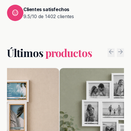
Clientes satisfechos
sentiment_satisfied
9.5/10 de 1402 clientes
Últimos
productos
arrow_back
arrow_forward