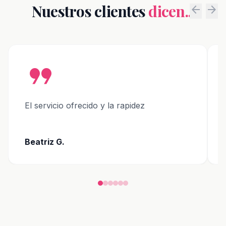
Nuestros clientes
dicen...
arrow_back
arrow_forward
format_quote
El servicio ofrecido y la rapidez
Beatriz G.