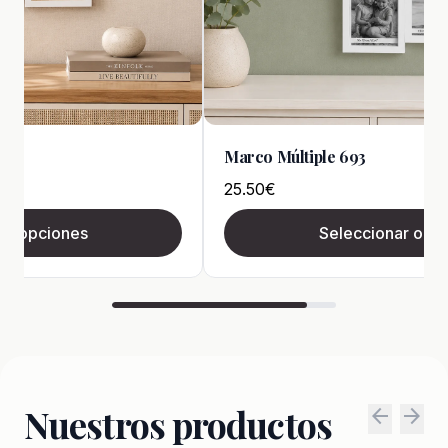
Marco Múltiple 693
25.50
€
ar opciones
Seleccionar opc
Nuestros productos
arrow_back
arrow_forward