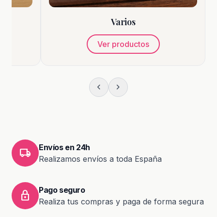
Varios
s
Ver productos
chevron_left
chevron_right
Envíos en 24h
local_shipping
Realizamos envíos a toda España
Pago seguro
lock
Realiza tus compras y paga de forma segura