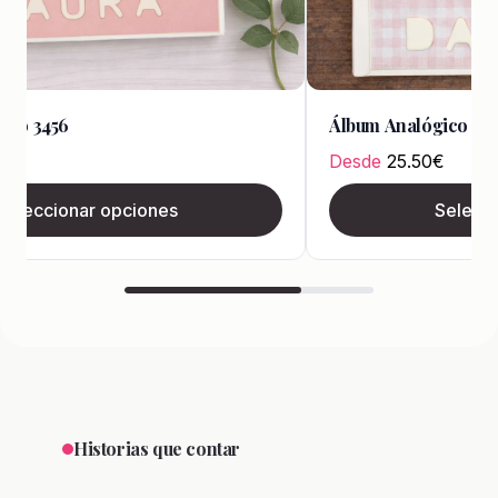
ico 3456
Álbum Analógico 346
€
Desde
25.50
€
Seleccionar opciones
Selecci
Historias que contar