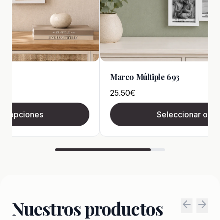
Marco Múltiple 693
25.50
€
ar opciones
Seleccionar opc
Nuestros productos
arrow_back
arrow_forward