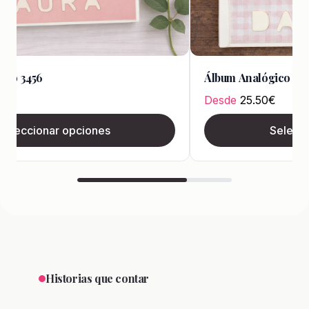
ico 3456
Álbum Analógico 346
€
Desde
25.50
€
Seleccionar opciones
Selecci
Historias que contar