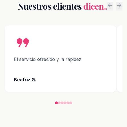
Nuestros clientes
dicen...
arrow_back
arrow_forward
format_quote
El servicio ofrecido y la rapidez
Beatriz G.