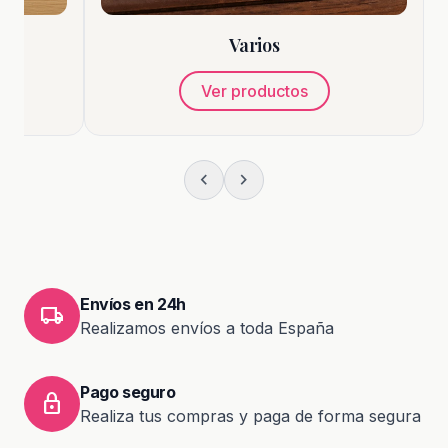
Varios
Ver productos
chevron_left
chevron_right
Envíos en 24h
local_shipping
Realizamos envíos a toda España
Pago seguro
lock
Realiza tus compras y paga de forma segura