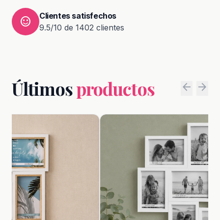
Clientes satisfechos
sentiment_satisfied
9.5/10 de 1402 clientes
Últimos
productos
arrow_back
arrow_forward