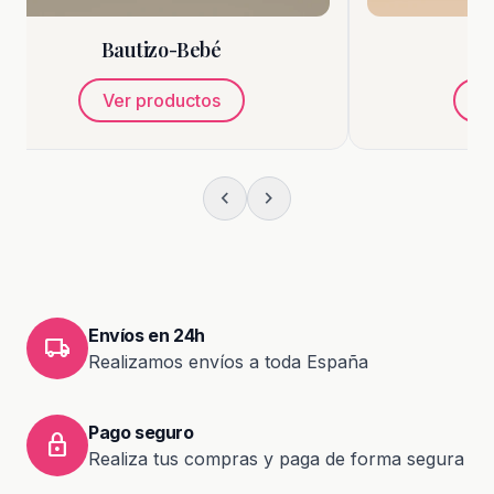
ebé
Marcos
tos
Ver productos
chevron_left
chevron_right
Envíos en 24h
local_shipping
Realizamos envíos a toda España
Pago seguro
lock
Realiza tus compras y paga de forma segura