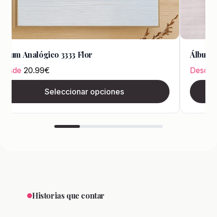
Álbum Analógico 3333 Flor
Álbum A
Desde
20.99
€
Desde
Seleccionar opciones
Historias que contar