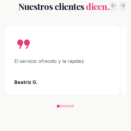
Nuestros clientes
dicen...
arrow_back
arrow_forward
format_quote
El servicio ofrecido y la rapidez
Beatriz G.