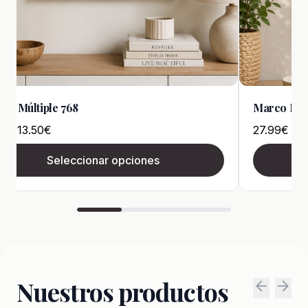
Múltiple SO802
Marco Múltip
€
16.99
€
Seleccionar opciones
S
Nuestros productos
arrow_back
arrow_forward