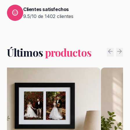
Clientes satisfechos
sentiment_satisfied
9.5/10 de 1402 clientes
Últimos
productos
arrow_back
arrow_forward