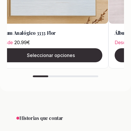
Álbum Analógico 3333 Flor
Álbum A
Desde
20.99
€
Desde
Seleccionar opciones
Historias que contar