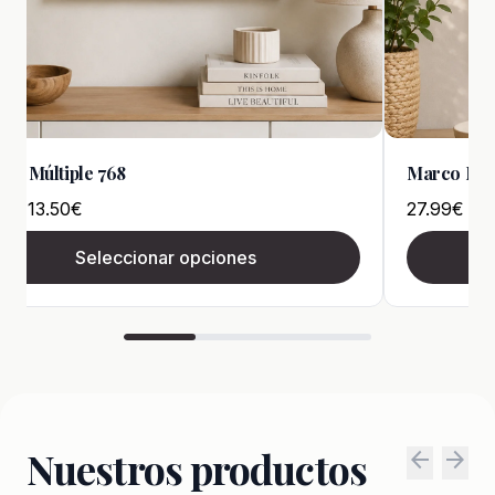
Múltiple SO802
Marco Múltip
€
16.99
€
Seleccionar opciones
S
Nuestros productos
arrow_back
arrow_forward