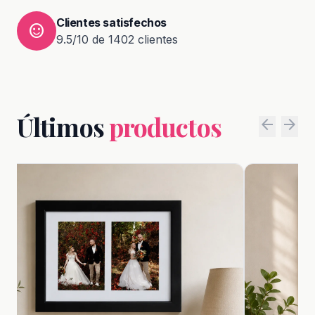
Clientes satisfechos
sentiment_satisfied
9.5/10 de 1402 clientes
Últimos
productos
arrow_back
arrow_forward