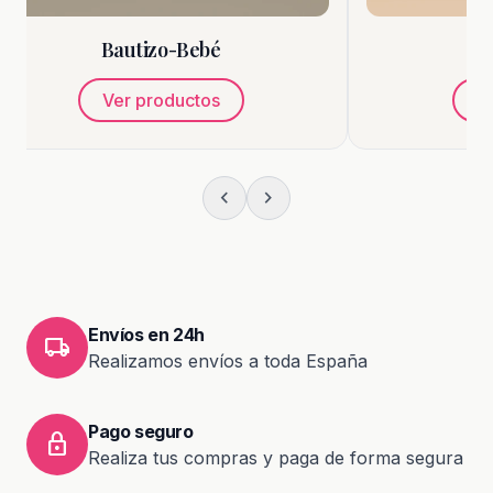
Bautizo-Bebé
Marcos
Ver productos
Ver productos
chevron_left
chevron_right
Envíos en 24h
local_shipping
Realizamos envíos a toda España
Pago seguro
lock
Realiza tus compras y paga de forma segura