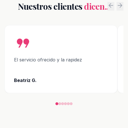
Nuestros clientes
dicen...
arrow_back
arrow_forward
format_quote
El servicio ofrecido y la rapidez
Beatriz G.